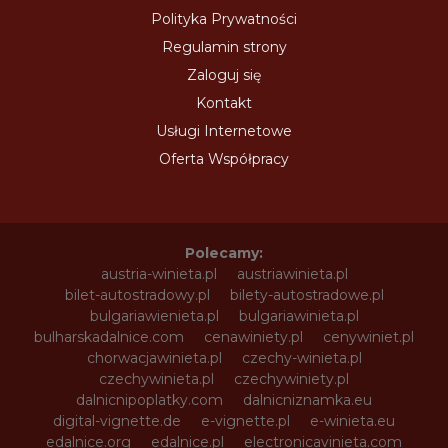
Polityka Prywatności
Regulamin strony
Zaloguj się
Kontakt
Usługi Internetowe
Oferta Współpracy
Polecamy:
austria-winieta.pl
austriawinieta.pl
bilet-autostradowy.pl
bilety-autostradowe.pl
bulgariawienieta.pl
bulgariawinieta.pl
bulharskadalnice.com
cenawiniety.pl
cenywiniet.pl
chorwacjawinieta.pl
czechy-winieta.pl
czechywinieta.pl
czechywiniety.pl
dalnicnipoplatky.com
dalnicniznamka.eu
digital-vignette.de
e-vignette.pl
e-winieta.eu
edalnice.org
edalnice.pl
electronicavinieta.com