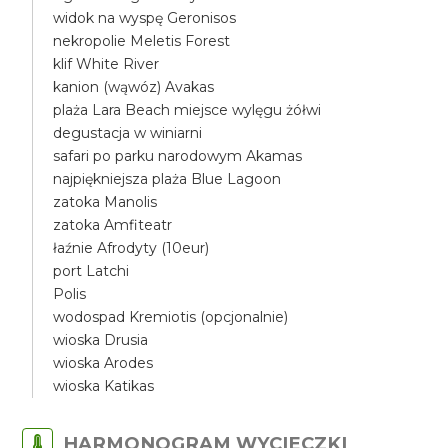
widok na wyspę Geronisos
nekropolie Meletis Forest
klif White River
kanion (wąwóz) Avakas
plaża Lara Beach miejsce wylęgu żółwi
degustacja w winiarni
safari po parku narodowym Akamas
najpiękniejsza plaża Blue Lagoon
zatoka Manolis
zatoka Amfiteatr
łaźnie Afrodyty (10eur)
port Latchi
Polis
wodospad Kremiotis (opcjonalnie)
wioska Drusia
wioska Arodes
wioska Katikas
HARMONOGRAM WYCIECZKI