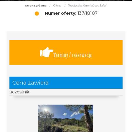
Strona główna
/
Oferta
/
Wycieczka Kyrenia Jeep Safari
Numer oferty:
137/18107
Terminy / rezerwacja
Cena zawiera
uczestnik