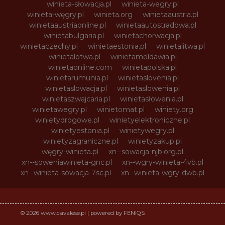
winieta-słowacja.pl
winieta-wegry.pl
winieta-węgry.pl
winieta.org
winietaaustria.pl
winietaaustriaonline.pl
winietaautostradowa.pl
winietabulgaria.pl
winietachorwacja.pl
winietaczechy.pl
winietaestonia.pl
winietalitwa.pl
winietalotwa.pl
winietamoldawia.pl
winietaonline.com
winietapolska.pl
winietarumunia.pl
winietaslovenia.pl
winietaslowacja.pl
winietaslowenia.pl
winietaszwajcaria.pl
winietasłowenia.pl
winietawegry.pl
winietomat.pl
winiety.org
winietydrogowe.pl
winietyelektroniczne.pl
winietyestonia.pl
winietywegry.pl
winietyzagraniczne.pl
winietyzakup.pl
węgry-winieta.pl
xn--sowacja-njb.org.pl
xn--soweniawinieta-gnc.pl
xn--wgry-winieta-4vb.pl
xn--winieta-sowacja-7sc.pl
xn--winieta-wgry-dwb.pl
© 2026 www.cavalese.pl | powered by FENIQS