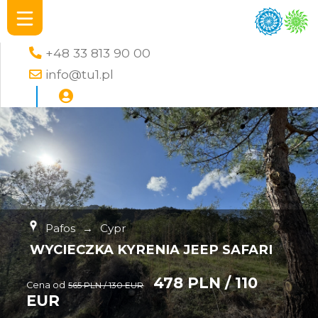
+48 33 813 90 00
info@tu1.pl
Pafos
→
Cypr
WYCIECZKA KYRENIA JEEP SAFARI
478 PLN / 110
Cena od
565 PLN / 130 EUR
EUR