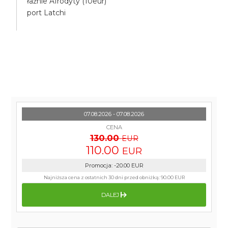
łaźnie Afrodyty (10eur)
port Latchi
07.08.2026 - 07.08.2026
CENA
130.00
EUR
110.00
EUR
Promocja
:
-20.00
EUR
Najniższa cena z ostatnich 30 dni przed obniżką:
90.00 EUR
DALEJ