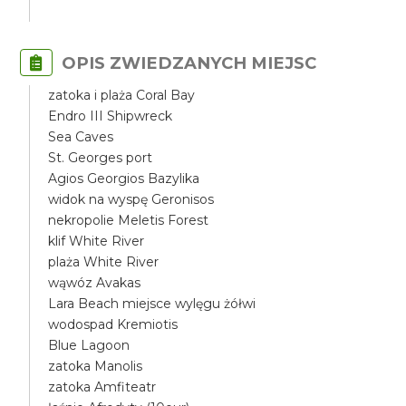
OPIS ZWIEDZANYCH MIEJSC
zatoka i plaża Coral Bay
Endro III Shipwreck
Sea Caves
St. Georges port
Agios Georgios Bazylika
widok na wyspę Geronisos
nekropolie Meletis Forest
klif White River
plaża White River
wąwóz Avakas
Lara Beach miejsce wylęgu żółwi
wodospad Kremiotis
Blue Lagoon
zatoka Manolis
zatoka Amfiteatr