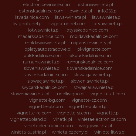
electroniceviniete.com
estoniawinieta.pl
estonskadalnice.com
ewinieta.pl
info365.pl
litvadalnice.com
litwa-winieta.pl
litwawinieta.pl
livignotunel.pl
livignotunnel.com
lotvawinieta.pl
lotwawinieta.pl
lotysskadalnice.com
madarskadalnice.com
moldavskadalnice.com
moldawiawinieta.pl
najtanszewiniety.pl
oplatyautostradowe.pl
pl-vignette.com
polskadalnice.com
rakouskadalnice.com
rumuniawinieta.pl
rumunskadalnice.com
sloveniawinieta.pl
slovenskadalnice.com
slovinskadalnice.com
slowacja-winieta.pl
slowacjawinieta.pl
sloweniawinieta.pl
svycarskadalnice.com
szwajcariawinieta.pl
słoweniawinieta.pl
tunellivigno.pl
vignette-at.com
vignette-bg.com
vignette-cz.com
vignette-pl.com
vignette-poland.pl
vignette-ro.com
vignette-si.com
vignette.pl
vignettepoland.pl
vinetki.pl
vinietaelectronica.com
vinieteelectronice.com
wegrywinieta.pl
winieta-austria.pl
winieta-czechy.pl
winieta-litwa.pl