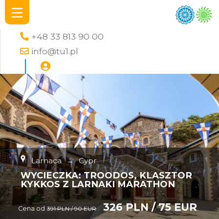
+48 33 813 90 00
info@tu1.pl
Larnaca
→
Cypr
WYCIECZKA: TROODOS, KLASZTOR
KYKKOS Z LARNAKI MARATHON
326 PLN / 75 EUR
Cena od
391 PLN / 90 EUR