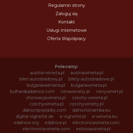
Regulamin strony
Zaloguj się
Kontakt
Usługi Internetowe
Oferta Współpracy
Polecamy:
austria-winieta.pl
austriawinieta.pl
bilet-autostradowy.pl
bilety-autostradowe.pl
bulgariawienieta.pl
bulgariawinieta.pl
bulharskadalnice.com
cenawiniety.pl
cenywiniet.pl
chorwacjawinieta.pl
czechy-winieta.pl
czechywinieta.pl
czechywiniety.pl
dalnicnipoplatky.com
dalnicniznamka.eu
digital-vignette.de
e-vignette.pl
e-winieta.eu
edalnice.org
edalnice.pl
electronicavinieta.com
electroniceviniete.com
estoniawinieta.pl