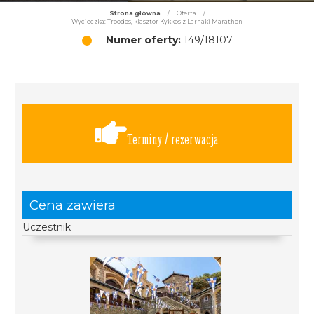
Strona główna
/
Oferta
/
Wycieczka: Troodos, klasztor Kykkos z Larnaki Marathon
Numer oferty:
149/18107
Terminy / rezerwacja
Cena zawiera
Uczestnik