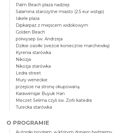
Palm Beach plaża nadzieji
Salamina starożytne miasto (2.5 eur wstęp)
Iskele plaża
Dipkarpaz z miejscem widokowym
Golden Beach
półwysep św. Andrzeja
Dzikie osiołki (weźcie koniecznie marchewkę)
Kyrenia starówka
Nikozja
Nikozja starówka
Ledra street
Mury weneckie
przejście na stronę okupowaną
Karawensjar Buyuk Han
Meczet Selima czyli św. Zofii katedra
Turecka starówka
O PROGRAMIE
Autorski program, w którym dopiero będziemy