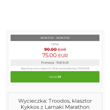
06.08.2026 - 06.08.2026
CENA
90.00
EUR
75.00
EUR
Promocja
:
-15.00
EUR
Najniższa cena z ostatnich 30 dni przed obniżką:
75.00 EUR
DALEJ
Wycieczka: Troodos, klasztor
Kykkos z Larnaki Marathon