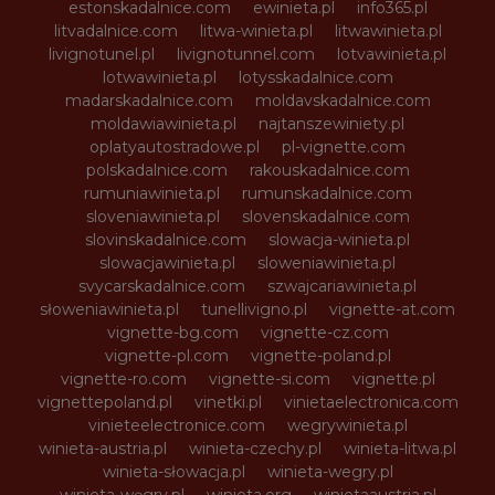
estonskadalnice.com
ewinieta.pl
info365.pl
litvadalnice.com
litwa-winieta.pl
litwawinieta.pl
livignotunel.pl
livignotunnel.com
lotvawinieta.pl
lotwawinieta.pl
lotysskadalnice.com
madarskadalnice.com
moldavskadalnice.com
moldawiawinieta.pl
najtanszewiniety.pl
oplatyautostradowe.pl
pl-vignette.com
polskadalnice.com
rakouskadalnice.com
rumuniawinieta.pl
rumunskadalnice.com
sloveniawinieta.pl
slovenskadalnice.com
slovinskadalnice.com
slowacja-winieta.pl
slowacjawinieta.pl
sloweniawinieta.pl
svycarskadalnice.com
szwajcariawinieta.pl
słoweniawinieta.pl
tunellivigno.pl
vignette-at.com
vignette-bg.com
vignette-cz.com
vignette-pl.com
vignette-poland.pl
vignette-ro.com
vignette-si.com
vignette.pl
vignettepoland.pl
vinetki.pl
vinietaelectronica.com
vinieteelectronice.com
wegrywinieta.pl
winieta-austria.pl
winieta-czechy.pl
winieta-litwa.pl
winieta-słowacja.pl
winieta-wegry.pl
winieta-węgry.pl
winieta.org
winietaaustria.pl