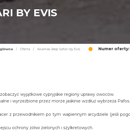
RI BY EVIS
Numer oferty:
 główna
/
Oferta
/
Akamas Jeep Safari by Evis
aby zobaczyć wyjątkowe cypryjskie regiony uprawy owoców.
skalne i wyrzeźbione przez morze jaskinie wzdłuż wybrzeża Pafos
pacer z przewodnikiem po tym wapiennym arcydziele (jeśli pog
jscu ochrony żółwi zielonych i szylkretowych.