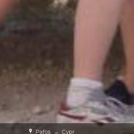
Pafos
→
Cypr