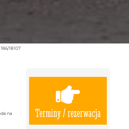
186/18107
.
Terminy / rezerwacja
oda na