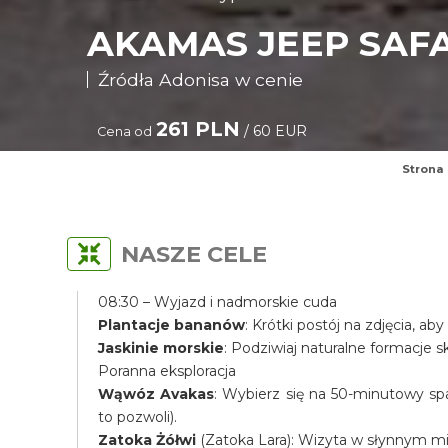
AKAMAS JEEP SAFA
Źródła Adonisa w cenie
261 PLN
/ 60 EUR
Cena od
Strona
NASZE CELE
08:30 – Wyjazd i nadmorskie cuda
Plantacje bananów
: Krótki postój na zdjęcia, 
Jaskinie morskie
: Podziwiaj naturalne formacje 
Poranna eksploracja
Wąwóz Avakas
: Wybierz się na 50-minutowy s
to pozwoli).
Zatoka Żółwi
(Zatoka Lara): Wizyta w słynnym mie