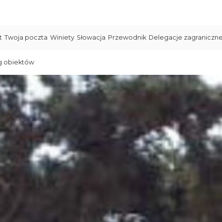
t
Twoja poczta
Winiety
Słowacja
Przewodnik
Delegacje zagraniczn
g obiektów