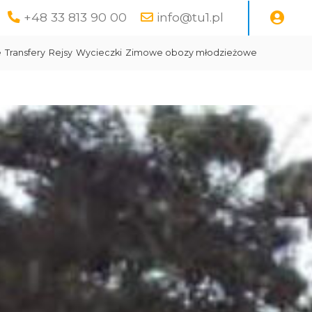
+48 33 813 90 00
info@tu1.pl
e
Transfery
Rejsy
Wycieczki
Zimowe obozy młodzieżowe