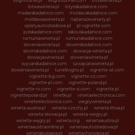
livignotunel.pl
livignotunnel.com
lotvawinieta.pl
lotwawinieta.pl
lotysskadalnice.com
madarskadalnice.com
moldavskadalnice.com
moldawiawinieta.pl
najtanszewiniety.pl
oplatyautostradowe.pl
pl-vignette.com
polskadalnice.com
rakouskadalnice.com
rumuniawinieta.pl
rumunskadalnice.com
sloveniawinieta.pl
slovenskadalnice.com
slovinskadalnice.com
slowacja-winieta.pl
slowacjawinieta.pl
sloweniawinieta.pl
svycarskadalnice.com
szwajcariawinieta.pl
słoweniawinieta.pl
tunellivigno.pl
vignette-at.com
vignette-bg.com
vignette-cz.com
vignette-pl.com
vignette-poland.pl
vignette-ro.com
vignette-si.com
vignette.pl
vignettepoland.pl
vinetki.pl
vinietaelectronica.com
vinieteelectronice.com
wegrywinieta.pl
winieta-austria.pl
winieta-czechy.pl
winieta-litwa.pl
winieta-słowacja.pl
winieta-wegry.pl
winieta-węgry.pl
winieta.org
winietaaustria.pl
winietaaustriaonline.pl
winietaautostradowa.pl
winietabulgaria.pl
winietachorwacja.pl