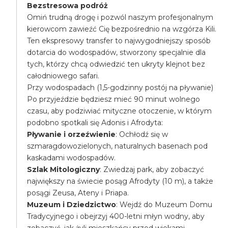
Bezstresowa podróż
Omiń trudną drogę i pozwól naszym profesjonalnym
kierowcom zawieźć Cię bezpośrednio na wzgórza Kili.
Ten ekspresowy transfer to najwygodniejszy sposób
dotarcia do wodospadów, stworzony specjalnie dla
tych, którzy chcą odwiedzić ten ukryty klejnot bez
całodniowego safari.
Przy wodospadach (1,5-godzinny postój na pływanie)
Po przyjeździe będziesz mieć 90 minut wolnego
czasu, aby podziwiać mityczne otoczenie, w którym
podobno spotkali się Adonis i Afrodyta:
Pływanie i orzeźwienie
: Ochłodź się w
szmaragdowozielonych, naturalnych basenach pod
kaskadami wodospadów.
Szlak Mitologiczny
: Zwiedzaj park, aby zobaczyć
największy na świecie posąg Afrodyty (10 m), a także
posągi Zeusa, Ateny i Priapa.
Muzeum i Dziedzictwo
: Wejdź do Muzeum Domu
Tradycyjnego i obejrzyj 400-letni młyn wodny, aby