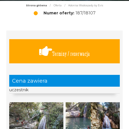
Strona główna
/
Oferta
/
Adonisa Wodospady by Evis
Numer oferty:
187/18107
Terminy / rezerwacja
Cena zawiera
uczestnik