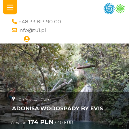
+48 33 813 90 00
info@tu1.pl
Pafos
→
Cypr
ADONISA WODOSPADY BY EVIS
174 PLN
/ 40 EUR
Cena od