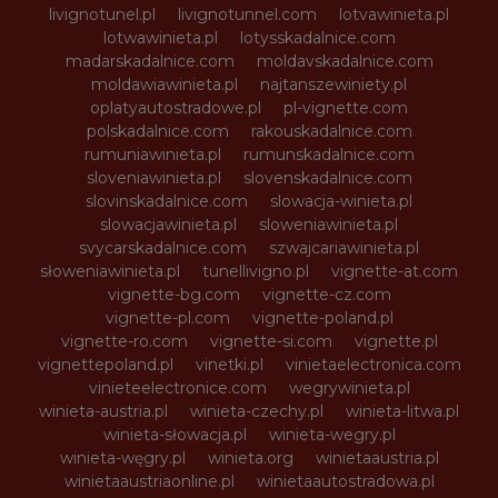
livignotunel.pl
livignotunnel.com
lotvawinieta.pl
lotwawinieta.pl
lotysskadalnice.com
madarskadalnice.com
moldavskadalnice.com
moldawiawinieta.pl
najtanszewiniety.pl
oplatyautostradowe.pl
pl-vignette.com
polskadalnice.com
rakouskadalnice.com
rumuniawinieta.pl
rumunskadalnice.com
sloveniawinieta.pl
slovenskadalnice.com
slovinskadalnice.com
slowacja-winieta.pl
slowacjawinieta.pl
sloweniawinieta.pl
svycarskadalnice.com
szwajcariawinieta.pl
słoweniawinieta.pl
tunellivigno.pl
vignette-at.com
vignette-bg.com
vignette-cz.com
vignette-pl.com
vignette-poland.pl
vignette-ro.com
vignette-si.com
vignette.pl
vignettepoland.pl
vinetki.pl
vinietaelectronica.com
vinieteelectronice.com
wegrywinieta.pl
winieta-austria.pl
winieta-czechy.pl
winieta-litwa.pl
winieta-słowacja.pl
winieta-wegry.pl
winieta-węgry.pl
winieta.org
winietaaustria.pl
winietaaustriaonline.pl
winietaautostradowa.pl