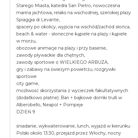
Starego Miasta, katedra San Pietro, nowoczesna
marina jachtowa, relaks na wschodniej, szerokiej plaży
Spiaggia di Levante,
spacery po okolicy, wyjścia na wschód/zachód słońca,
beach & water - słoneczne kąpiele na plaży i kąpiele
w morzu,
obozowe animacje na plaży i przy basenie,
zawody pływackie dla chętnych,
zawody sportowe o WIELKIEGO ARBUZA,
gry i zabawy na świeżym powietrzu, rozgrywki
sportowe
city game,
możliwość skorzystania z wycieczek fakultatywnych
(dodatkowo płatne): Bari + bajkowe domki trulli w
Alberobello, Neapol + Pompeje
DZIEŃ 9
śniadanie, wykwaterowanie, lunch, wyjazd w kierunku
Polski około 13:30, przejazd przez Włochy, nocny