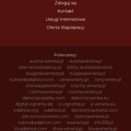
Zaloguj się
Kontakt
Usługi Internetowe
Oferta Współpracy
Polecamy:
austria-winieta.pl
austriawinieta.pl
bilet-autostradowy.pl
bilety-autostradowe.pl
bulgariawienieta.pl
bulgariawinieta.pl
bulharskadalnice.com
cenawiniety.pl
cenywiniet.pl
chorwacjawinieta.pl
czechy-winieta.pl
czechywinieta.pl
czechywiniety.pl
dalnicnipoplatky.com
dalnicniznamka.eu
digital-vignette.de
e-vignette.pl
e-winieta.eu
edalnice.org
edalnice.pl
electronicavinieta.com
electroniceviniete.com
estoniawinieta.pl
estonskadalnice.com
ewinieta.pl
info365.pl
litvadalnice.com
litwa-winieta.pl
litwawinieta.pl