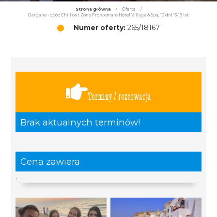
Strona główna
/
Oferta
/
Gargano - obóz Chill out Zone Frontemare Hotel Village & Spa, 10 dni 13-19 lat
Numer oferty:
265/18167
Terminy / rezerwacja
Brak aktualnych terminów!
Cena zawiera
.