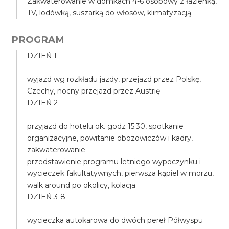
Zakwaterowanie w domkach 4-6 osobowy z łazienką,
TV, lodówką, suszarką do włosów, klimatyzacją.
PROGRAM
DZIEŃ 1
wyjazd wg rozkładu jazdy, przejazd przez Polskę,
Czechy, nocny przejazd przez Austrię
DZIEŃ 2
przyjazd do hotelu ok. godz 15:30, spotkanie
organizacyjne, powitanie obozowiczów i kadry,
zakwaterowanie
przedstawienie programu letniego wypoczynku i
wycieczek fakultatywnych, pierwsza kąpiel w morzu,
walk around po okolicy, kolacja
DZIEŃ 3-8
wycieczka autokarowa do dwóch pereł Półwyspu