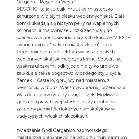
Gargano – Peschici i Vieste!
PESCHICI to jak z bajki malutkie miasteczko
zanurzone w białym blasku wapiennych skał. Białe
domki układają się niczym perły na wapiennych
koronach, a malownicze uliczki zachęcają do
spacerów w poszukiwaniu ukrytych skarbów. VIESTE
zwane również "białym miasteczkiem", gdzie
średniowieczna architektura wyrasta z białych
wapiennych skał jak magiczna kraina. Spacerując
wąskimi uliczkami, odkryjecie nie tylko urokliwe
zaułki, ale także bogactwo włoskiego stylu życia.
Zamek Il Castello, górujący nad miastem, z
pewnością wzbudzi Waszą wyobraźnię, przenosząc
Was do czasów rycerzy i księżniczek. Możliwość
zjedzenia prawdziwej włoskiej pizzy i zrobienia
zakupów pamiątek i lokalnych smakołyków w
tradycyjnych włoskich sklepikach.
zwiedzanie Rodi Garganico nadmorskiego
miasteczka położonego na wzgórzu m.in. centrum