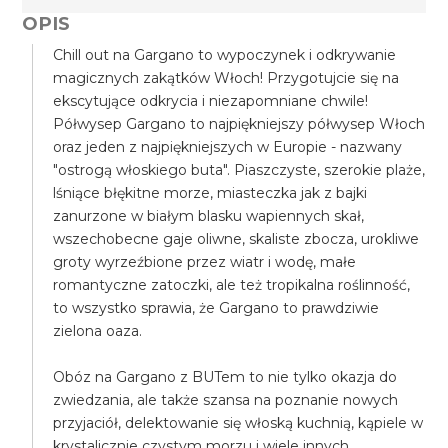
OPIS
Chill out na Gargano to wypoczynek i odkrywanie
magicznych zakątków Włoch! Przygotujcie się na
ekscytujące odkrycia i niezapomniane chwile!
Półwysep Gargano to najpiękniejszy półwysep Włoch
oraz jeden z najpiękniejszych w Europie - nazwany
"ostrogą włoskiego buta". Piaszczyste, szerokie plaże,
lśniące błękitne morze, miasteczka jak z bajki
zanurzone w białym blasku wapiennych skał,
wszechobecne gaje oliwne, skaliste zbocza, urokliwe
groty wyrzeźbione przez wiatr i wodę, małe
romantyczne zatoczki, ale też tropikalna roślinność,
to wszystko sprawia, że Gargano to prawdziwie
zielona oaza.
Obóz na Gargano z BUTem to nie tylko okazja do
zwiedzania, ale także szansa na poznanie nowych
przyjaciół, delektowanie się włoską kuchnią, kąpiele w
krystalicznie czystym morzu i wiele innych