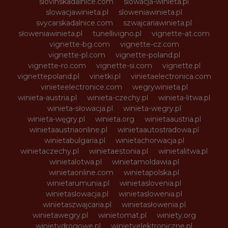
slovinskadalnice.com
slowacja-winieta.pl
slowacjawinieta.pl
sloweniawinieta.pl
svycarskadalnice.com
szwajcariawinieta.pl
słoweniawinieta.pl
tunellivigno.pl
vignette-at.com
vignette-bg.com
vignette-cz.com
vignette-pl.com
vignette-poland.pl
vignette-ro.com
vignette-si.com
vignette.pl
vignettepoland.pl
vinetki.pl
vinietaelectronica.com
vinieteelectronice.com
wegrywinieta.pl
winieta-austria.pl
winieta-czechy.pl
winieta-litwa.pl
winieta-słowacja.pl
winieta-wegry.pl
winieta-węgry.pl
winieta.org
winietaaustria.pl
winietaaustriaonline.pl
winietaautostradowa.pl
winietabulgaria.pl
winietachorwacja.pl
winietaczechy.pl
winietaestonia.pl
winietalitwa.pl
winietalotwa.pl
winietamoldawia.pl
winietaonline.com
winietapolska.pl
winietarumunia.pl
winietaslovenia.pl
winietaslowacja.pl
winietaslowenia.pl
winietaszwajcaria.pl
winietasłowenia.pl
winietawegry.pl
winietomat.pl
winiety.org
winietydrogowe.pl
winietyelektroniczne.pl