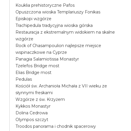
Kouklia prehistoryczne Pafos
Opuszczona wioska Templariuszy Fonikas
Episkopi wzgórze
Trachipedula tradycyjna wioska górska
Restauracja z ekstremalnym widokiem na skalne
wzgórze
Rock of Chasampoulion najlepsze miejsce
wspinaczkowe na Cyprze
Panagia Salamiotissa Monastyr
Tzelefos Bridge most
Elias Bridge most
Pedulas
Kościół św. Archanioła Michała z VII wieku ze
słynnymi freskami
Wzgórze z św. Krzyżem
Kykkos Monastyr
Dolina Cedrowa
Olympos szczyt
Troodos panorama i chodnik spacerowy