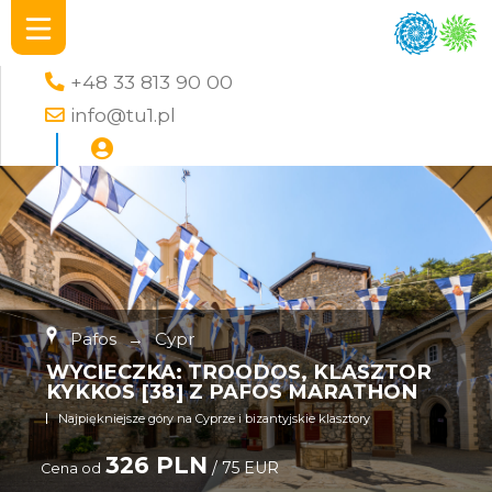
+48 33 813 90 00
info@tu1.pl
Pafos
→
Cypr
WYCIECZKA: TROODOS, KLASZTOR
KYKKOS [38] Z PAFOS MARATHON
Najpiękniejsze góry na Cyprze i bizantyjskie klasztory
326 PLN
/ 75 EUR
Cena od