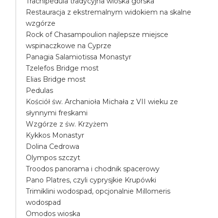
Trachipedula tradycyjna wioska górska
Restauracja z ekstremalnym widokiem na skalne
wzgórze
Rock of Chasampoulion najlepsze miejsce
wspinaczkowe na Cyprze
Panagia Salamiotissa Monastyr
Tzelefos Bridge most
Elias Bridge most
Pedulas
Kościół św. Archanioła Michała z VII wieku ze
słynnymi freskami
Wzgórze z św. Krzyżem
Kykkos Monastyr
Dolina Cedrowa
Olympos szczyt
Troodos panorama i chodnik spacerowy
Pano Platres, czyli cyprysjkie Krupówki
Trimiklini wodospad, opcjonalnie Millomeris
wodospad
Omodos wioska