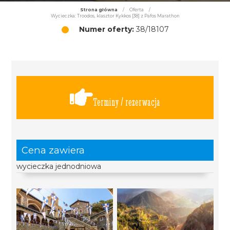
Strona główna
/
Oferta
/
Wycieczka: Troodos, klasztor Kykkos [38] z Pafos Marathon
Numer oferty:
38/18107
Terminy / rezerwacja
Cena zawiera
wycieczka jednodniowa