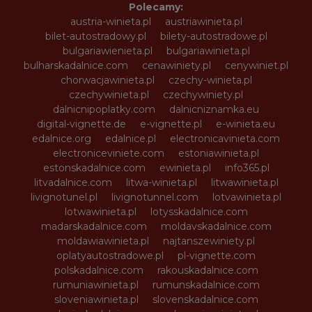
Polecamy:
austria-winieta.pl
austriawinieta.pl
bilet-autostradowy.pl
bilety-autostradowe.pl
bulgariawienieta.pl
bulgariawinieta.pl
bulharskadalnice.com
cenawiniety.pl
cenywiniet.pl
chorwacjawinieta.pl
czechy-winieta.pl
czechywinieta.pl
czechywiniety.pl
dalnicnipoplatky.com
dalnicniznamka.eu
digital-vignette.de
e-vignette.pl
e-winieta.eu
edalnice.org
edalnice.pl
electronicavinieta.com
electroniceviniete.com
estoniawinieta.pl
estonskadalnice.com
ewinieta.pl
info365.pl
litvadalnice.com
litwa-winieta.pl
litwawinieta.pl
livignotunel.pl
livignotunnel.com
lotvawinieta.pl
lotwawinieta.pl
lotysskadalnice.com
madarskadalnice.com
moldavskadalnice.com
moldawiawinieta.pl
najtanszewiniety.pl
oplatyautostradowe.pl
pl-vignette.com
polskadalnice.com
rakouskadalnice.com
rumuniawinieta.pl
rumunskadalnice.com
sloveniawinieta.pl
slovenskadalnice.com