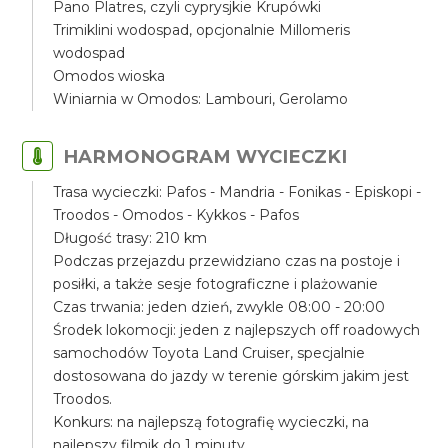
Pano Platres, czyli cyprysjkie Krupówki
Trimiklini wodospad, opcjonalnie Millomeris
wodospad
Omodos wioska
Winiarnia w Omodos: Lambouri, Gerolamo
HARMONOGRAM WYCIECZKI
Trasa wycieczki: Pafos - Mandria - Fonikas - Episkopi -
Troodos - Omodos - Kykkos - Pafos
Długość trasy: 210 km
Podczas przejazdu przewidziano czas na postoje i
posiłki, a także sesje fotograficzne i plażowanie
Czas trwania: jeden dzień, zwykle 08:00 - 20:00
Środek lokomocji: jeden z najlepszych off roadowych
samochodów Toyota Land Cruiser, specjalnie
dostosowana do jazdy w terenie górskim jakim jest
Troodos.
Konkurs: na najlepszą fotografię wycieczki, na
najlepszy filmik do 1 minuty.