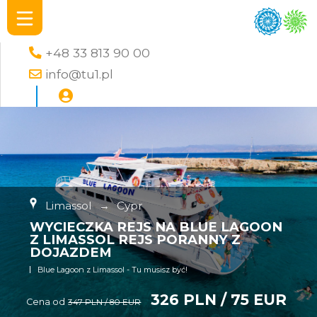
+48 33 813 90 00
info@tu1.pl
Limassol
→
Cypr
WYCIECZKA REJS NA BLUE LAGOON
Z LIMASSOL REJS PORANNY Z
DOJAZDEM
Blue Lagoon z Limassol - Tu musisz być!
326 PLN / 75 EUR
Cena od
347 PLN / 80 EUR