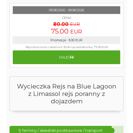
09.08.2026 - 09.08.2026
CENA
80.00
EUR
75.00
EUR
Promocja
:
-5.00
EUR
Najniższa cena z ostatnich 30 dni przed obniżką:
75.00 EUR
DALEJ
Wycieczka Rejs na Blue Lagoon
z Limassol rejs poranny z
dojazdem
1) Terminy / składniki podstawowe / transport