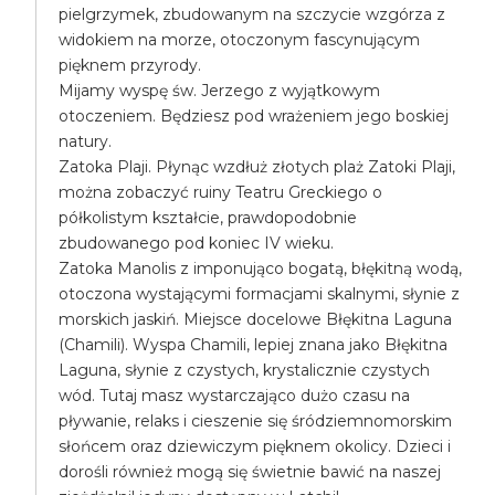
pielgrzymek, zbudowanym na szczycie wzgórza z
widokiem na morze, otoczonym fascynującym
pięknem przyrody.
Mijamy wyspę św. Jerzego z wyjątkowym
otoczeniem. Będziesz pod wrażeniem jego boskiej
natury.
Zatoka Plaji. Płynąc wzdłuż złotych plaż Zatoki Plaji,
można zobaczyć ruiny Teatru Greckiego o
półkolistym kształcie, prawdopodobnie
zbudowanego pod koniec IV wieku.
Zatoka Manolis z imponująco bogatą, błękitną wodą,
otoczona wystającymi formacjami skalnymi, słynie z
morskich jaskiń. Miejsce docelowe Błękitna Laguna
(Chamili). Wyspa Chamili, lepiej znana jako Błękitna
Laguna, słynie z czystych, krystalicznie czystych
wód. Tutaj masz wystarczająco dużo czasu na
pływanie, relaks i cieszenie się śródziemnomorskim
słońcem oraz dziewiczym pięknem okolicy. Dzieci i
dorośli również mogą się świetnie bawić na naszej