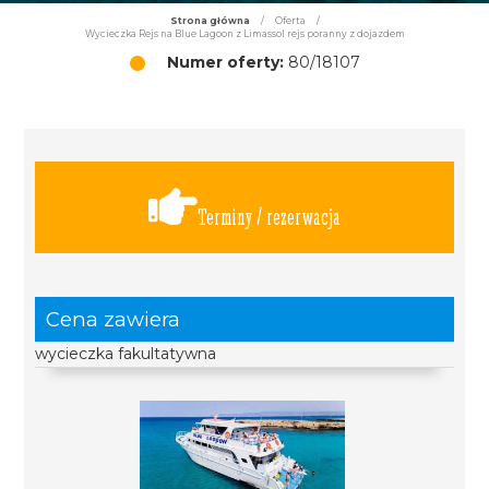
Strona główna
/
Oferta
/
Wycieczka Rejs na Blue Lagoon z Limassol rejs poranny z dojazdem
Numer oferty:
80/18107
Terminy / rezerwacja
Cena zawiera
wycieczka fakultatywna