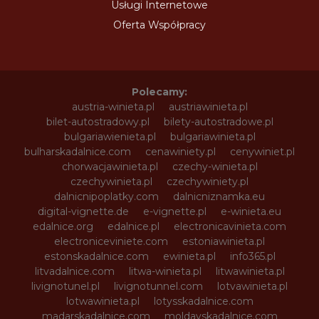
Usługi Internetowe
Oferta Współpracy
Polecamy:
austria-winieta.pl
austriawinieta.pl
bilet-autostradowy.pl
bilety-autostradowe.pl
bulgariawienieta.pl
bulgariawinieta.pl
bulharskadalnice.com
cenawiniety.pl
cenywiniet.pl
chorwacjawinieta.pl
czechy-winieta.pl
czechywinieta.pl
czechywiniety.pl
dalnicnipoplatky.com
dalnicniznamka.eu
digital-vignette.de
e-vignette.pl
e-winieta.eu
edalnice.org
edalnice.pl
electronicavinieta.com
electroniceviniete.com
estoniawinieta.pl
estonskadalnice.com
ewinieta.pl
info365.pl
litvadalnice.com
litwa-winieta.pl
litwawinieta.pl
livignotunel.pl
livignotunnel.com
lotvawinieta.pl
lotwawinieta.pl
lotysskadalnice.com
madarskadalnice.com
moldavskadalnice.com