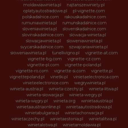
moldawiawinieta.pl
najtanszewiniety.pl
oplatyautostradowe.pl
pl-vignette.com
polskadalnice.com
rakouskadalnice.com
rumuniawinieta.pl
rumunskadalnice.com
sloveniawinieta.pl
slovenskadalnice.com
slovinskadalnice.com
slowacja-winieta.pl
slowacjawinieta.pl
sloweniawinieta.pl
svycarskadalnice.com
szwajcariawinieta.pl
słoweniawinieta.pl
tunellivigno.pl
vignette-at.com
vignette-bg.com
vignette-cz.com
vignette-pl.com
vignette-poland.pl
vignette-ro.com
vignette-si.com
vignette.pl
vignettepoland.pl
vinetki.pl
vinietaelectronica.com
vinieteelectronice.com
wegrywinieta.pl
winieta-austria.pl
winieta-czechy.pl
winieta-litwa.pl
winieta-słowacja.pl
winieta-wegry.pl
winieta-węgry.pl
winieta.org
winietaaustria.pl
winietaaustriaonline.pl
winietaautostradowa.pl
winietabulgaria.pl
winietachorwacja.pl
winietaczechy.pl
winietaestonia.pl
winietalitwa.pl
winietalotwa.pl
winietamoldawia.pl