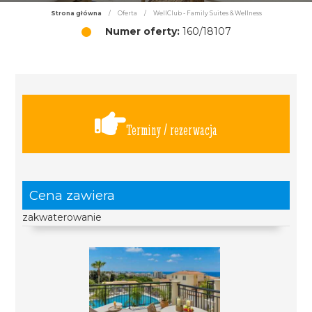
Strona główna
/
Oferta
/
WellClub - Family Suites & Wellness
Numer oferty:
160/18107
Terminy / rezerwacja
Cena zawiera
zakwaterowanie