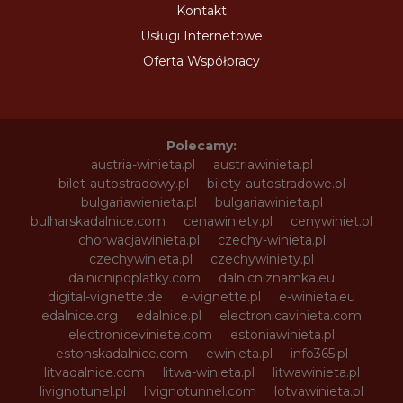
Kontakt
Usługi Internetowe
Oferta Współpracy
Polecamy:
austria-winieta.pl
austriawinieta.pl
bilet-autostradowy.pl
bilety-autostradowe.pl
bulgariawienieta.pl
bulgariawinieta.pl
bulharskadalnice.com
cenawiniety.pl
cenywiniet.pl
chorwacjawinieta.pl
czechy-winieta.pl
czechywinieta.pl
czechywiniety.pl
dalnicnipoplatky.com
dalnicniznamka.eu
digital-vignette.de
e-vignette.pl
e-winieta.eu
edalnice.org
edalnice.pl
electronicavinieta.com
electroniceviniete.com
estoniawinieta.pl
estonskadalnice.com
ewinieta.pl
info365.pl
litvadalnice.com
litwa-winieta.pl
litwawinieta.pl
livignotunel.pl
livignotunnel.com
lotvawinieta.pl