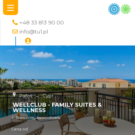
+48 33 813 90 00
info@tu1.pl
Pafos
→
Cypr
WELLCLUB - FAMILY SUITES &
WELLNESS
Nowy hotel, dopiero otwarty
Cena od