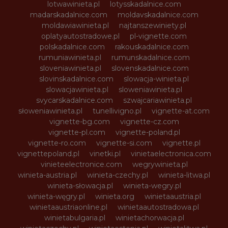
lotwawinieta.pl
lotysskadalnice.com
madarskadalnice.com
moldavskadalnice.com
moldawiawinieta.pl
najtanszewiniety.pl
oplatyautostradowe.pl
pl-vignette.com
polskadalnice.com
rakouskadalnice.com
rumuniawinieta.pl
rumunskadalnice.com
sloveniawinieta.pl
slovenskadalnice.com
slovinskadalnice.com
slowacja-winieta.pl
slowacjawinieta.pl
sloweniawinieta.pl
svycarskadalnice.com
szwajcariawinieta.pl
słoweniawinieta.pl
tunellivigno.pl
vignette-at.com
vignette-bg.com
vignette-cz.com
vignette-pl.com
vignette-poland.pl
vignette-ro.com
vignette-si.com
vignette.pl
vignettepoland.pl
vinetki.pl
vinietaelectronica.com
vinieteelectronice.com
wegrywinieta.pl
winieta-austria.pl
winieta-czechy.pl
winieta-litwa.pl
winieta-słowacja.pl
winieta-wegry.pl
winieta-węgry.pl
winieta.org
winietaaustria.pl
winietaaustriaonline.pl
winietaautostradowa.pl
winietabulgaria.pl
winietachorwacja.pl