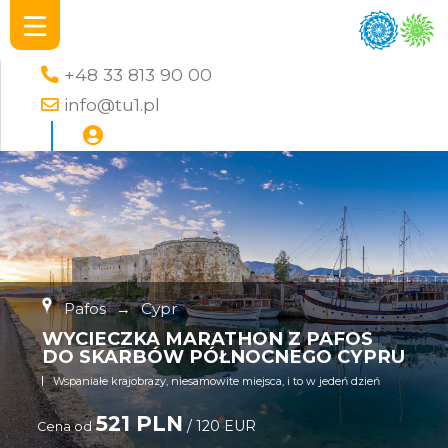
+48 33 813 90 00
info@tu1.pl
Pafos
→
Cypr
WYCIECZKA MARATHON Z PAFOS
DO SKARBÓW PÓŁNOCNEGO CYPRU
Wspaniałe krajobrazy, niesamowite miejsca, i to w jedeń dzień
521 PLN
/ 120 EUR
Cena od