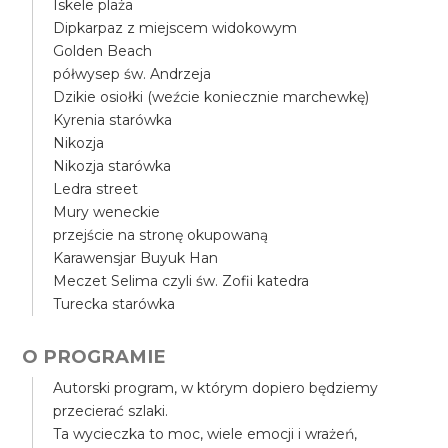
Iskele plaża
Dipkarpaz z miejscem widokowym
Golden Beach
półwysep św. Andrzeja
Dzikie osiołki (weźcie koniecznie marchewkę)
Kyrenia starówka
Nikozja
Nikozja starówka
Ledra street
Mury weneckie
przejście na stronę okupowaną
Karawensjar Buyuk Han
Meczet Selima czyli św. Zofii katedra
Turecka starówka
O PROGRAMIE
Autorski program, w którym dopiero będziemy
przecierać szlaki.
Ta wycieczka to moc, wiele emocji i wrażeń,