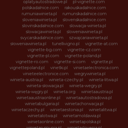
oplatyautostradowe.pl
pl-vignette.com
polskadalnice.com
rakouskadalnice.com
rumuniawinieta.pl
rumunskadalnice.com
sloveniawinieta.pl
slovenskadalnice.com
slovinskadalnice.com
slowacja-winieta.pl
slowacjawinieta.pl
sloweniawinieta.pl
svycarskadalnice.com
szwajcariawinieta.pl
słoweniawinieta.pl
tunellivigno.pl
vignette-at.com
vignette-bg.com
vignette-cz.com
vignette-pl.com
vignette-poland.pl
vignette-ro.com
vignette-si.com
vignette.pl
vignettepoland.pl
vinetki.pl
vinietaelectronica.com
vinieteelectronice.com
wegrywinieta.pl
winieta-austria.pl
winieta-czechy.pl
winieta-litwa.pl
winieta-słowacja.pl
winieta-wegry.pl
winieta-węgry.pl
winieta.org
winietaaustria.pl
winietaaustriaonline.pl
winietaautostradowa.pl
winietabulgaria.pl
winietachorwacja.pl
winietaczechy.pl
winietaestonia.pl
winietalitwa.pl
winietalotwa.pl
winietamoldawia.pl
winietaonline.com
winietapolska.pl
winietarumunia.pl
winietaslovenia.pl