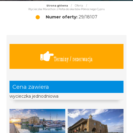
Strona główna
/
Oferta
/
Wycieczka Marathon z Pafos do skarbów Północnego Cypru
Numer oferty:
29/18107
Terminy / rezerwacja
Cena zawiera
wycieczka jednodniowa