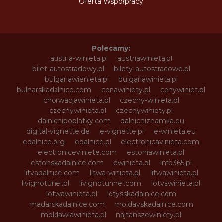
Oferta Współpracy
Polecamy:
austria-winieta.pl
austriawinieta.pl
bilet-autostradowy.pl
bilety-autostradowe.pl
bulgariawienieta.pl
bulgariawinieta.pl
bulharskadalnice.com
cenawiniety.pl
cenywiniet.pl
chorwacjawinieta.pl
czechy-winieta.pl
czechywinieta.pl
czechywiniety.pl
dalnicnipoplatky.com
dalnicniznamka.eu
digital-vignette.de
e-vignette.pl
e-winieta.eu
edalnice.org
edalnice.pl
electronicavinieta.com
electroniceviniete.com
estoniawinieta.pl
estonskadalnice.com
ewinieta.pl
info365.pl
litvadalnice.com
litwa-winieta.pl
litwawinieta.pl
livignotunel.pl
livignotunnel.com
lotvawinieta.pl
lotwawinieta.pl
lotysskadalnice.com
madarskadalnice.com
moldavskadalnice.com
moldawiawinieta.pl
najtanszewiniety.pl