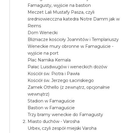
Famagusty, wyjście na bastion
Meczet Lali Mustafy Pasza, czyli
średniowiecczna katedra Notre Damm jak w
Reims
Dom Wenecki
Bliźniacze kościoły Joannitów i Templariuszy
Weneckie mury obronne w Famaguście -
wyjście na port
Plac Namika Kemala
Pałac Luisdwugów i weneckich dożów
Kościół św. Piotra i Pawła
Kościół św. Jerzego Łacińskiego
Zamek Othello (z zewnątrz, opcjonalnie
wewnątrz)
Stadion w Famaguście
Bastion w Famaguście
Trzy bramy weneckie do Famagusty
Miasto duchów - Varosha
Urbex, czyli zespół miejski Varoha