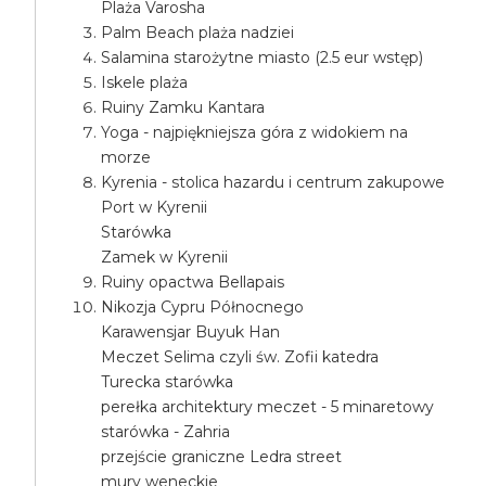
Plaża Varosha
Palm Beach plaża nadziei
Salamina starożytne miasto (2.5 eur wstęp)
Iskele plaża
Ruiny Zamku Kantara
Yoga - najpiękniejsza góra z widokiem na
morze
Kyrenia - stolica hazardu i centrum zakupowe
Port w Kyrenii
Starówka
Zamek w Kyrenii
Ruiny opactwa Bellapais
Nikozja Cypru Północnego
Karawensjar Buyuk Han
Meczet Selima czyli św. Zofii katedra
Turecka starówka
perełka architektury meczet - 5 minaretowy
starówka - Zahria
przejście graniczne Ledra street
mury weneckie